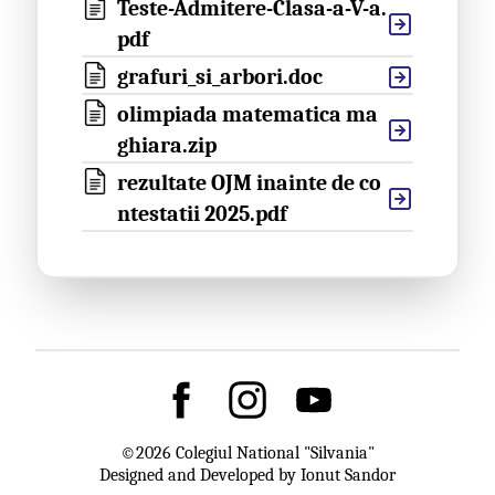
Teste-Admitere-Clasa-a-V-a.
pdf
grafuri_si_arbori.doc
olimpiada matematica ma
ghiara.zip
rezultate OJM inainte de co
ntestatii 2025.pdf
©
2026
Colegiul National "Silvania"
Designed and Developed by Ionut Sandor